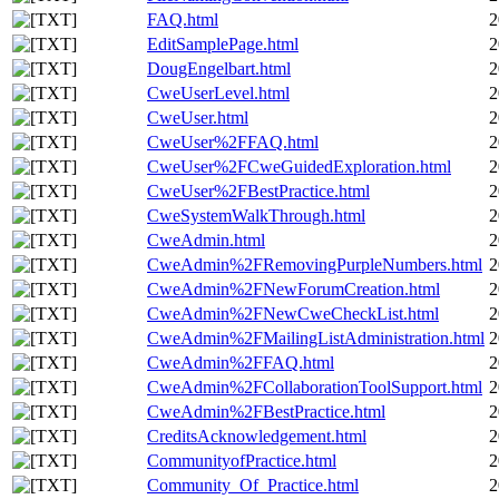
FAQ.html
2
EditSamplePage.html
2
DougEngelbart.html
2
CweUserLevel.html
2
CweUser.html
2
CweUser%2FFAQ.html
2
CweUser%2FCweGuidedExploration.html
2
CweUser%2FBestPractice.html
2
CweSystemWalkThrough.html
2
CweAdmin.html
2
CweAdmin%2FRemovingPurpleNumbers.html
2
CweAdmin%2FNewForumCreation.html
2
CweAdmin%2FNewCweCheckList.html
2
CweAdmin%2FMailingListAdministration.html
2
CweAdmin%2FFAQ.html
2
CweAdmin%2FCollaborationToolSupport.html
2
CweAdmin%2FBestPractice.html
2
CreditsAcknowledgement.html
2
CommunityofPractice.html
2
Community_Of_Practice.html
2