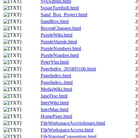
SysAdmin.html
2
SusanTurnbull.html
2
Sand_Box_Project.html
2
SandBox.html
2
RecentChanges.html
2
PurpleWiki.html
2
PurpleSlurple.html
2
PurpleNumbers.html
2
PurpleNumber.html
2
PeterYim.html
2
PageIndex_20180510b.html
2
PageIndex.html
2
PageIndex-.html
2
MediaWiki.html
2
JaneDoe.html
2
InterWiki.html
2
InterMap.html
2
HomePage.html
2
FileWorkspaceAccessIssues.html
2
FileWorkspaceAccess.html
2
FileNamingConvention.html
2