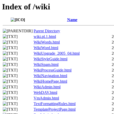
Index of /wiki
Name
Parent Directory
wiki.pl.1.html
2
WikiWords.html
2
WikiWord.html
2
WikiUpgrade_2005_04.html
2
WikiStyleGuide.html
2
WikiSpam.html
2
WikiProcessGuide.html
2
WikiNavigation.html
2
WikiHomePage.html
2
WikiAdmin.html
2
WebDAV.html
2
VmAdmin.html
2
TextFormattingRules.html
2
TemplateProjectPage.html
2